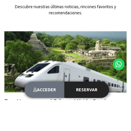
Descubre nuestras últimas noticias, rincones favoritos y
recomendaciones.
ACCEDER
RESERVAR
Tren Maya recorrerá Palenca, Mérida, Cancún y
Bacalar
January 17, 2024
No Comments
El Tren Maya tendrá una vista inigualable.Los viajes que se pueden
hacer en tren en nuestro país son viajes de lujo. No tienen nada que